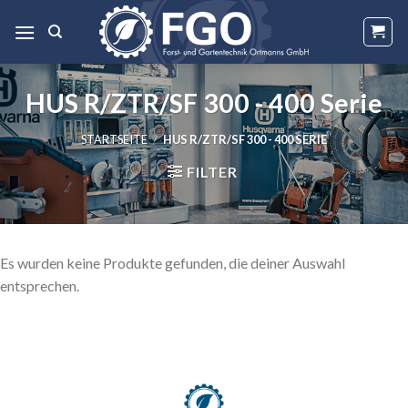
Skip
to
content
HUS R/ZTR/SF 300 - 400 Serie
STARTSEITE
/
HUS R/ZTR/SF 300 - 400 SERIE
FILTER
Es wurden keine Produkte gefunden, die deiner Auswahl
entsprechen.