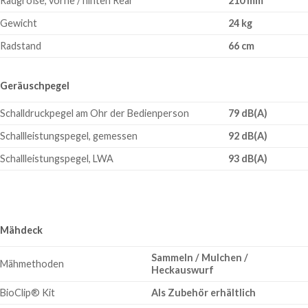
Radgröße, vorne / hinten Rear
210 mm
Gewicht
24 kg
Radstand
66 cm
Geräuschpegel
Schalldruckpegel am Ohr der Bedienperson
79 dB(A)
Schallleistungspegel, gemessen
92 dB(A)
Schallleistungspegel, LWA
93 dB(A)
Mähdeck
Sammeln / Mulchen /
Mähmethoden
Heckauswurf
BioClip® Kit
Als Zubehör erhältlich