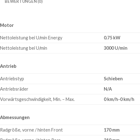
BEWERTUNGEN (0)
Motor
Nettoleistung bei U/min Energy
0.75 kW
Nettoleistung bei U/min
3000 U/min
Antrieb
Antriebstyp
Schieben
Antriebsräder
N/A
Vorwärtsgeschwindigkeit, Min. – Max.
0 km/h-0 km/h
Abmessungen
Radgröße, vorne / hinten Front
170 mm