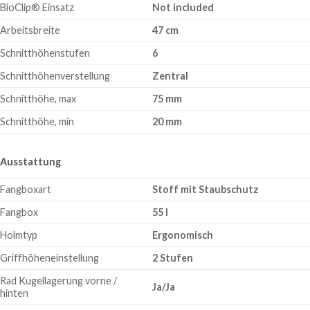
BioClip® Einsatz
Not included
Arbeitsbreite
47 cm
Schnitthöhenstufen
6
Schnitthöhenverstellung
Zentral
Schnitthöhe, max
75 mm
Schnitthöhe, min
20 mm
Ausstattung
Fangboxart
Stoff mit Staubschutz
Fangbox
55 l
Holmtyp
Ergonomisch
Griffhöheneinstellung
2 Stufen
Rad Kugellagerung vorne /
Ja/Ja
hinten