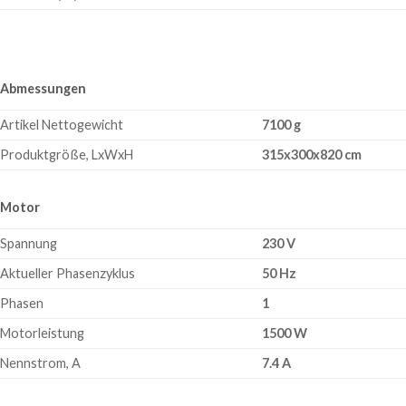
Abmessungen
Artikel Nettogewicht
7100 g
Produktgröße, LxWxH
315x300x820 cm
Motor
Spannung
230 V
Aktueller Phasenzyklus
50 Hz
Phasen
1
Motorleistung
1500 W
Nennstrom, A
7.4 A