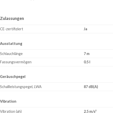
Zulassungen
CE-zertifiziert
Ja
Ausstattung
Schlauchlänge
7 m
Fassungsvermögen
0.5 l
Geräuschpegel
Schallleistungspegel, LWA
87 dB(A)
Vibration
Vibration (ah)
2.5 m/s²