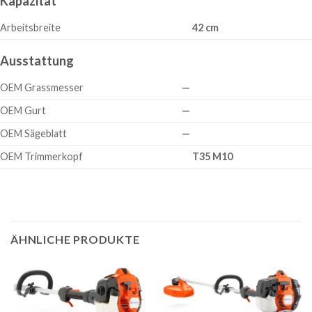
Kapazität
Arbeitsbreite
42 cm
Ausstattung
OEM Grassmesser
—
OEM Gurt
—
OEM Sägeblatt
—
OEM Trimmerkopf
T35 M10
ÄHNLICHE PRODUKTE