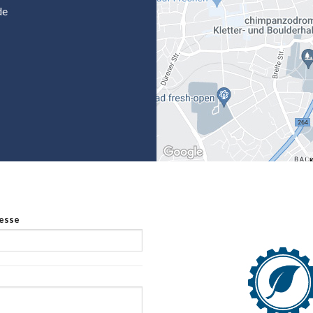
de
resse