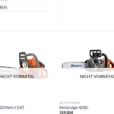
B(A)
NICHT VORRÄTIG
NICHT VORRÄTI
+
KETTENSÄGEN
0 Mark II (14”)
Motorsäge 420EL
319,00
€