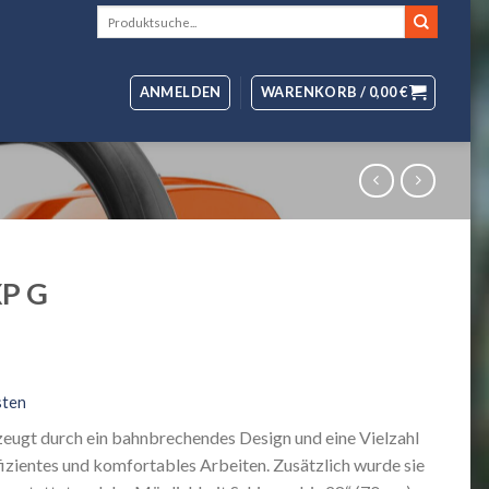
Suche
nach:
ANMELDEN
WARENKORB /
0,00
€
XP G
sten
ugt durch ein bahnbrechendes Design und eine Vielzahl
fizientes und komfortables Arbeiten. Zusätzlich wurde sie