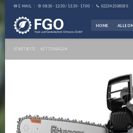
Skip
E-MAIL
08:30 - 12:30 / 13.30 - 17:00
02234 250818 0
to
content
HOME
ALLE O
STARTSEITE
/
KETTENSÄGEN