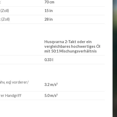
x
70 cm
(Zoll)
15 in
(Zoll)
28 in
Husqvarna 2-Takt oder ein
vergleichbares hochwertiges Öl
mit 50:1 Mischungsverhältnis
0.33 l
hv, eq) vorderer/
3.2 m/s²
erer Handgriff
5.0 m/s²