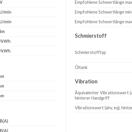
kW
Empfohlene Schwertlänge ma
 U/min
Empfohlene Schwertlänge min 
 U/min
Empfohlene Schwertlänge max 
 Nm
Schmierstoff
g/kWh
g/kWh
Schmierstofftyp
Öltank
mm
Vibration
mm
Äquivalenter Vibrationswert (a
mm
hinterer Handgriff
Vibrationswert (ahv, eq), hint
B(A)
B(A)