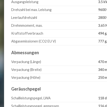
Ausgangsleistung
3.5 
Drehzahl bei max. Leistung
9600
Leerlaufdrehzahl
2800
Drehmmoment, max.
3.65
Kraftstoffverbrauch
494 
Abgasemissionen (CO2 EU V)
777 
Abmessungen
Verpackung (Länge)
470 
Verpackung (Breite)
340 
Verpackung (Höhe)
250 
Geräuschpegel
Schallleistungspegel, LWA
118 d
Schallleistungspegel, gemessen
116 d