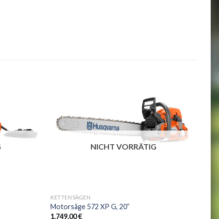
G
NICHT VORRÄTIG
+
KETTENSÄGEN
Motorsäge 572 XP G, 20”
1.749,00
€