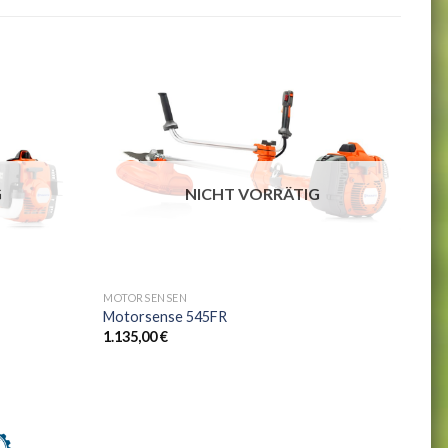
G
NICHT VORRÄTIG
+
MOTORSENSEN
Motorsense 545FR
1.135,00
€