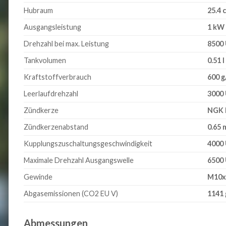
Hubraum
25.4 
Ausgangsleistung
1 kW
Drehzahl bei max. Leistung
8500
Tankvolumen
0.51 l
Kraftstoffverbrauch
600 
Leerlaufdrehzahl
3000
Zündkerze
NGK
Zündkerzenabstand
0.65
Kupplungszuschaltungsgeschwindigkeit
4000
Maximale Drehzahl Ausgangswelle
6500
Gewinde
M10x
Abgasemissionen (CO2 EU V)
1141
Abmessungen