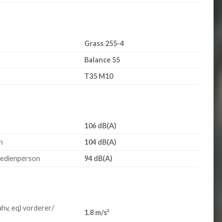
Grass 255-4
Balance 55
T35 M10
106 dB(A)
n
104 dB(A)
Bedienperson
94 dB(A)
hv, eq) vorderer/
1.8 m/s²