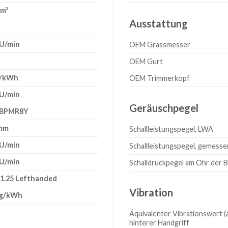
cm³
Ausstattung
 U/min
OEM Grassmesser
OEM Gurt
g/kWh
OEM Trimmerkopf
 U/min
Geräuschpegel
 BPMR8Y
 mm
Schallleistungspegel, LWA
 U/min
Schallleistungspegel, gemesse
 U/min
Schalldruckpegel am Ohr der 
1.25 Lefthanded
Vibration
 g/kWh
Äquivalenter Vibrationswert (a
hinterer Handgriff