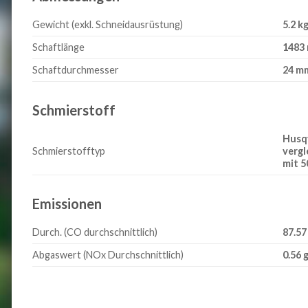
Gewicht (exkl. Schneidausrüstung)
5.2 k
Schaftlänge
1483
Schaftdurchmesser
24 m
Schmierstoff
Husqv
Schmierstofftyp
vergl
mit 5
Emissionen
Durch. (CO durchschnittlich)
87.5
Abgaswert (NOx Durchschnittlich)
0.56