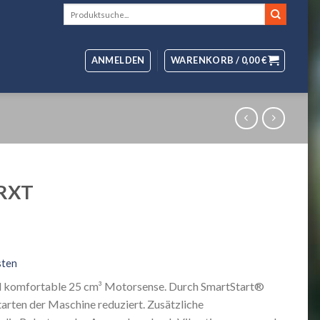
Suche
nach:
ANMELDEN
WARENKORB /
0,00
€
5RXT
sten
und komfortable 25 cm³ Motorsense. Durch SmartStart®
arten der Maschine reduziert. Zusätzliche