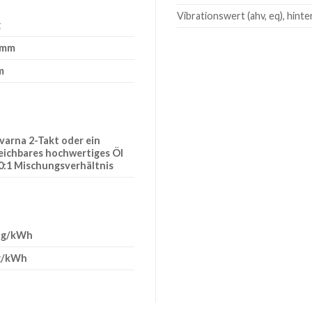
Vibrationswert (ahv, eq), hint
g
 mm
m
arna 2-Takt oder ein
eichbares hochwertiges Öl
0:1 Mischungsverhältnis
7 g/kWh
 g/kWh