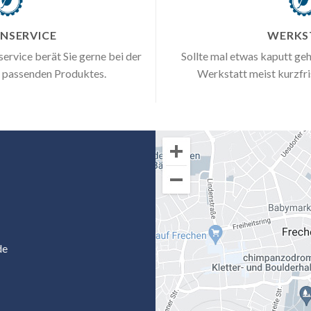
NSERVICE
WERKS
rvice berät Sie gerne bei der
Sollte mal etwas kaputt geh
e passenden Produktes.
Werkstatt meist kurzfri
de