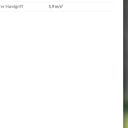
erer Handgriff
1.9 m/s²