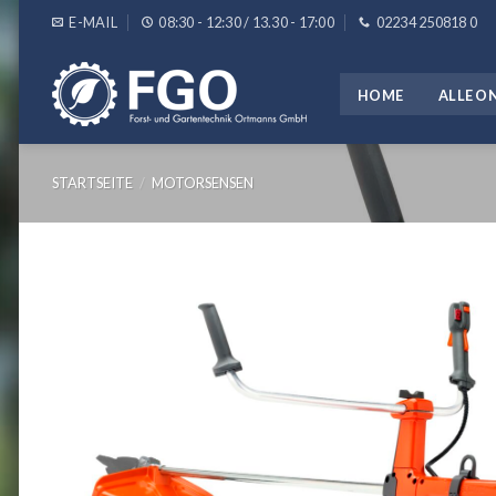
Skip
E-MAIL
08:30 - 12:30 / 13.30 - 17:00
02234 250818 0
to
content
HOME
ALLE O
STARTSEITE
/
MOTORSENSEN