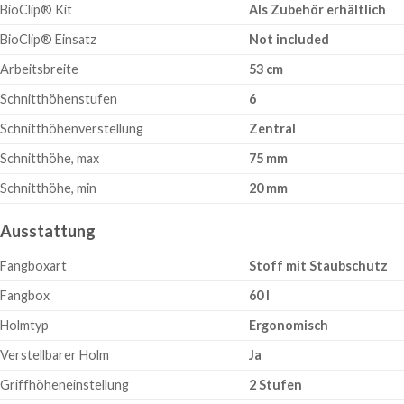
BioClip® Kit
Als Zubehör erhältlich
BioClip® Einsatz
Not included
Arbeitsbreite
53 cm
Schnitthöhenstufen
6
Schnitthöhenverstellung
Zentral
Schnitthöhe, max
75 mm
Schnitthöhe, min
20 mm
Ausstattung
Fangboxart
Stoff mit Staubschutz
Fangbox
60 l
Holmtyp
Ergonomisch
Verstellbarer Holm
Ja
Griffhöheneinstellung
2 Stufen