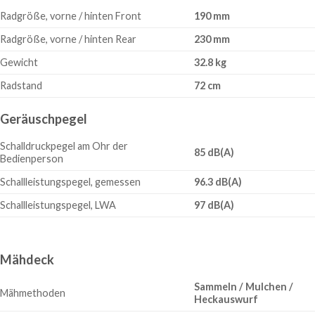
Radgröße, vorne / hinten Front
190 mm
Radgröße, vorne / hinten Rear
230 mm
Gewicht
32.8 kg
Radstand
72 cm
Geräuschpegel
Schalldruckpegel am Ohr der
85 dB(A)
Bedienperson
Schallleistungspegel, gemessen
96.3 dB(A)
Schallleistungspegel, LWA
97 dB(A)
Mähdeck
Sammeln / Mulchen /
Mähmethoden
Heckauswurf