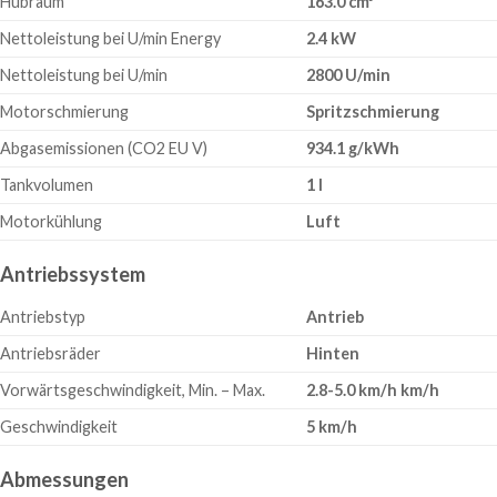
Hubraum
163.0 cm³
Nettoleistung bei U/min Energy
2.4 kW
Nettoleistung bei U/min
2800 U/min
Motorschmierung
Spritzschmierung
Abgasemissionen (CO2 EU V)
934.1 g/kWh
Tankvolumen
1 l
Motorkühlung
Luft
Antriebssystem
Antriebstyp
Antrieb
Antriebsräder
Hinten
Vorwärtsgeschwindigkeit, Min. – Max.
2.8-5.0 km/h km/h
Geschwindigkeit
5 km/h
Abmessungen