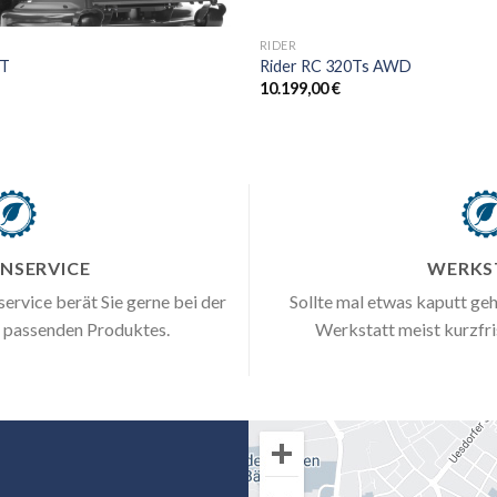
+
RIDER
8T
Rider RC 320Ts AWD
10.199,00
€
NSERVICE
WERKS
rvice berät Sie gerne bei der
Sollte mal etwas kaputt geh
e passenden Produktes.
Werkstatt meist kurzfri