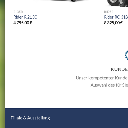
+
+
RIDER
RIDER
Rider R 213C
Rider RC 31
4.795,00
€
8.325,00
€
KUNDE
Unser kompetenter Kundese
Auswahl des für Si
Filiale & Ausstellung