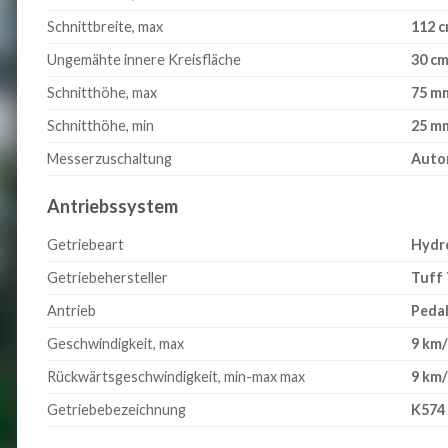
Schnittbreite, max
112 
Ungemähte innere Kreisfläche
30 c
Schnitthöhe, max
75 m
Schnitthöhe, min
25 m
Messerzuschaltung
Auto
Antriebssystem
Getriebeart
Hydr
Getriebehersteller
Tuff
Antrieb
Peda
Geschwindigkeit, max
9 km
Rückwärtsgeschwindigkeit, min-max max
9 km
Getriebebezeichnung
K574