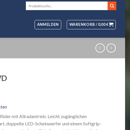
Suche
nach:
ANMELDEN
WARENKORB /
0,00
€
WD
sten
Rider mit Allradantrieb. Leicht zugänglichen
rt, doppelte LED-Scheinwerfer und einem Softgrip-