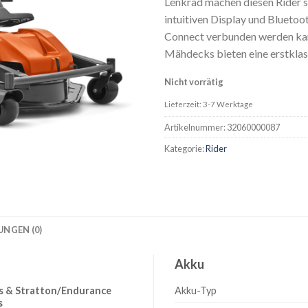
Lenkrad machen diesen Rider s
intuitiven Display und Bluetoo
Connect verbunden werden kan
Mähdecks bieten eine erstkla
Nicht vorrätig
Lieferzeit: 3-7 Werktage
Artikelnummer:
32060000087
Kategorie:
Rider
NGEN (0)
Akku
gs & Stratton/Endurance
Akku-Typ
s