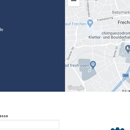
de
resse