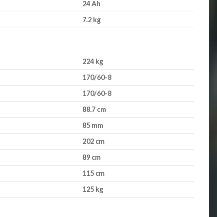
24 Ah
7.2 kg
224 kg
170/60-8
170/60-8
88.7 cm
85 mm
202 cm
89 cm
115 cm
125 kg