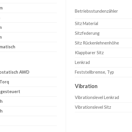
cm
Betriebsstundenzähler
m
Sitz Material
m
Sitzfederung
m
Sitz Rückenlehnenhöhe
matisch
Klappbarer Sitz
Lenkrad
ostatisch AWD
Feststellbremse, Typ
 Torq
Vibration
lgesteuert
Vibrationslevel Lenkrad
/h
Vibrationslevel Sitz
/h