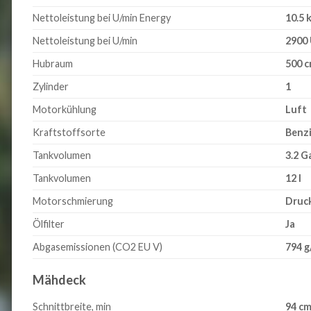
Nettoleistung bei U/min Energy
10.5
Nettoleistung bei U/min
2900
Hubraum
500 c
Zylinder
1
Motorkühlung
Luft
Kraftstoffsorte
Benz
Tankvolumen
3.2 G
Tankvolumen
12 l
Motorschmierung
Druc
Ölfilter
Ja
Abgasemissionen (CO2 EU V)
794 
Mähdeck
Schnittbreite, min
94 c