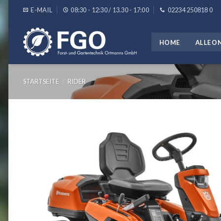
Skip
E-MAIL
08:30 - 12:30 / 13.30 - 17:00
02234 250818 0
to
content
HOME
ALLE O
STARTSEITE
/
RIDER