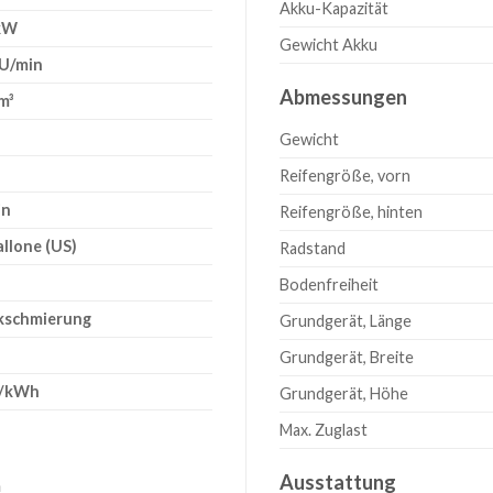
Akku-Kapazität
 kW
Gewicht Akku
 U/min
Abmessungen
m³
Gewicht
Reifengröße, vorn
in
Reifengröße, hinten
allone (US)
Radstand
Bodenfreiheit
kschmierung
Grundgerät, Länge
Grundgerät, Breite
g/kWh
Grundgerät, Höhe
Max. Zuglast
Ausstattung
m