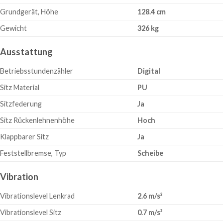
Grundgerät, Höhe
128.4 cm
Gewicht
326 kg
Ausstattung
Betriebsstundenzähler
Digital
Sitz Material
PU
Sitzfederung
Ja
Sitz Rückenlehnenhöhe
Hoch
Klappbarer Sitz
Ja
Feststellbremse, Typ
Scheibe
Vibration
Vibrationslevel Lenkrad
2.6 m/s²
Vibrationslevel Sitz
0.7 m/s²