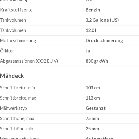
Kraftstoffsorte
Benzin
Tankvolumen
3.2 Gallone (US)
Tankvolumen
12.0 l
Motorschmierung
Druckschmierung
Ölfilter
Ja
Abgasemissionen (CO2 EU V)
830 g/kWh
Mähdeck
Schnittbreite, min
103 cm
Schnittbreite, max
112 cm
Mähwerkstyp
Gestanzt
Schnitthöhe, max
75 mm
Schnitthöhe, min
25 mm
Messerzuschaltung
Automatisch