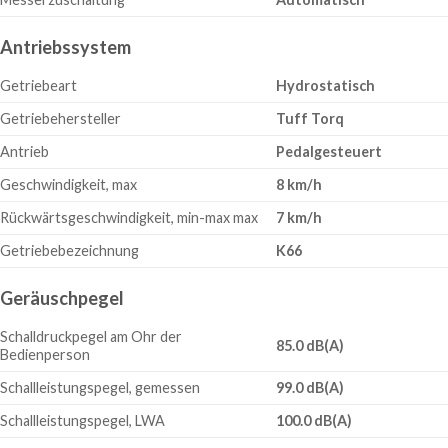
Antriebssystem
Getriebeart
Hydrostatisch
Getriebehersteller
Tuff Torq
Antrieb
Pedalgesteuert
Geschwindigkeit, max
8 km/h
Rückwärtsgeschwindigkeit, min-max max
7 km/h
Getriebebezeichnung
K66
Geräuschpegel
Schalldruckpegel am Ohr der
85.0 dB(A)
Bedienperson
Schallleistungspegel, gemessen
99.0 dB(A)
Schallleistungspegel, LWA
100.0 dB(A)