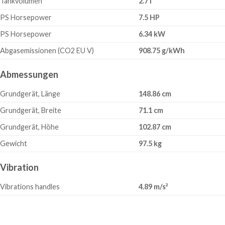
Tankvolumen
2.7 l
PS Horsepower
7.5 HP
PS Horsepower
6.34 kW
Abgasemissionen (CO2 EU V)
908.75 g/kWh
Abmessungen
Grundgerät, Länge
148.86 cm
Grundgerät, Breite
71.1 cm
Grundgerät, Höhe
102.87 cm
Gewicht
97.5 kg
Vibration
Vibrations handles
4.89 m/s²