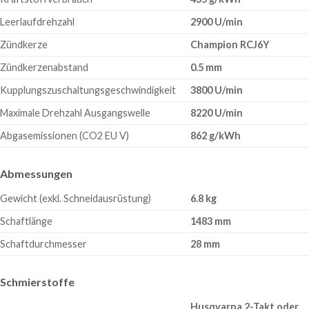
Leerlaufdrehzahl
2900 U/min
Zündkerze
Champion RCJ6Y
Zündkerzenabstand
0.5 mm
Kupplungszuschaltungsgeschwindigkeit
3800 U/min
Maximale Drehzahl Ausgangswelle
8220 U/min
Abgasemissionen (CO2 EU V)
862 g/kWh
Abmessungen
Gewicht (exkl. Schneidausrüstung)
6.8 kg
Schaftlänge
1483 mm
Schaftdurchmesser
28 mm
Schmierstoffe
Husqvarna 2-Takt oder