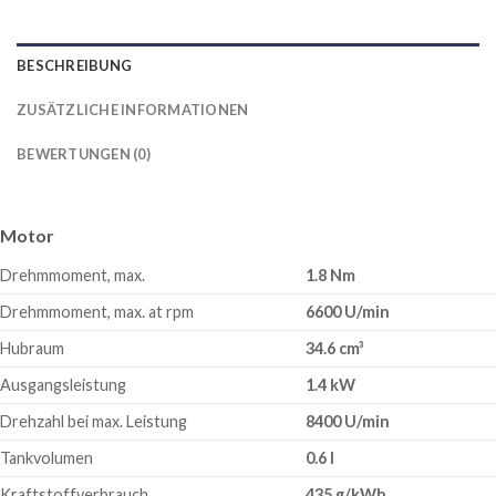
BESCHREIBUNG
ZUSÄTZLICHE INFORMATIONEN
BEWERTUNGEN (0)
Motor
Drehmmoment, max.
1.8 Nm
Drehmmoment, max. at rpm
6600 U/min
Hubraum
34.6 cm³
Ausgangsleistung
1.4 kW
Drehzahl bei max. Leistung
8400 U/min
Tankvolumen
0.6 l
Kraftstoffverbrauch
435 g/kWh