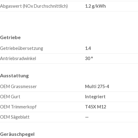
Abgaswert (NOx Durchschnittlich)
1.2 g/kWh
Getriebe
Getriebeübersetzung
1.4
Antriebsradwinkel
30 °
Ausstattung
OEM Grassmesser
Multi 275-4
OEM Gurt
Integriert
OEM Trimmerkopf
T45X M12
OEM Sägeblatt
—
Geräuschpegel