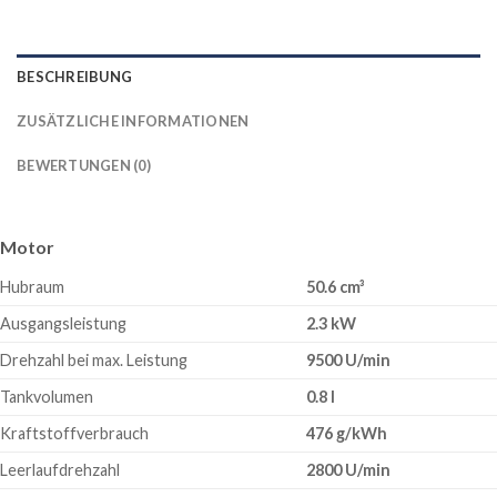
BESCHREIBUNG
ZUSÄTZLICHE INFORMATIONEN
BEWERTUNGEN (0)
Motor
Hubraum
50.6 cm³
Ausgangsleistung
2.3 kW
Drehzahl bei max. Leistung
9500 U/min
Tankvolumen
0.8 l
Kraftstoffverbrauch
476 g/kWh
Leerlaufdrehzahl
2800 U/min